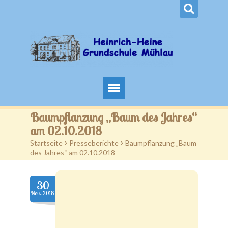
Start
Baumpflanzung „Baum des Jahres“
am 02.10.2018
Aktuelles
Startseite
>
Presseberichte
>
Baumpflanzung „Baum
des Jahres“ am 02.10.2018
Schuljahr 2026/27
Schulleben
30
Nov..2018
Anmeldung
Hort