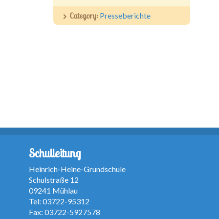
Category:
Presseberichte
Schulleitung
Heinrich-Heine-Grundschule
Schulstraße 12
09241 Mühlau
Tel: 03722-95312
Fax: 03722-5927578