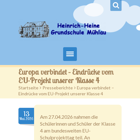
Start
Europa verbindet – Eindrücke vom
EU-Projekt unserer Klasse 4
Aktuelles
Startseite
>
Presseberichte
>
Europa verbindet –
Eindrücke vom EU-Projekt unserer Klasse 4
Schuljahr 2026/27
Schulleben
13
Am 27.04.2026 nahmen die
Mai.2026
Schülerinnen und Schüler der Klasse
Anmeldung
4 am bundesweiten EU-
Schulprojekttag teil. An
Hort